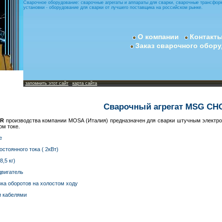
Сварочное оборудование: сварочные агрегаты и аппараты для сварки, сварочные трансфор
установки - оборудование для сварки от лучшего поставщика на российском рынке.
О компании
Контакт
Заказ сварочного обор
запомнить этот сайт
карта сайта
Сварочный агрегат MSG C
ER
производства компании MOSA (Италия) предназначен для сварки штучным электро
ом токе.
е
стоянного тока ( 2кВт)
,5 кг)
двигатель
ка оборотов на холостом ходу
и кабелями