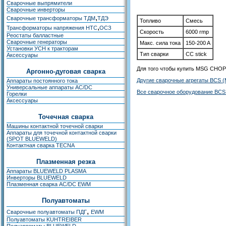
Сварочные выпрямители
Сварочные инверторы
,
Сварочные трансформаторы ТДМ
ТДЭ
Топливо
Cмесь
,
Трансформаторы напряжения НТС
ОСЗ
Скорость
6000 rmp
Реостаты балластные
Сварочные генераторы
Макс. сила тока
150-200 A
Установки УСН к тракторам
Тип сварки
CC stick
Аксессуары
Для того чтобы купить MSG CHOPP
Аргонно-дуговая сварка
Другие сварочные агрегаты BCS 
Аппараты постоянного тока
Универсальные аппараты AC/DC
Все сварочное оборудование BCS
Горелки
Аксессуары
Точечная сварка
Машины контактной точечной сварки
Аппараты для точечной контактной сварки
(SPOT BLUEWELD)
Контактная сварка TECNA
Плазменная резка
Аппараты BLUEWELD PLASMA
Инверторы BLUEWELD
Плазменная сварка AC/DC EWM
Полуавтоматы
,
Сварочные полуавтоматы ПДГ
EWM
Полуавтоматы KUHTREIBER