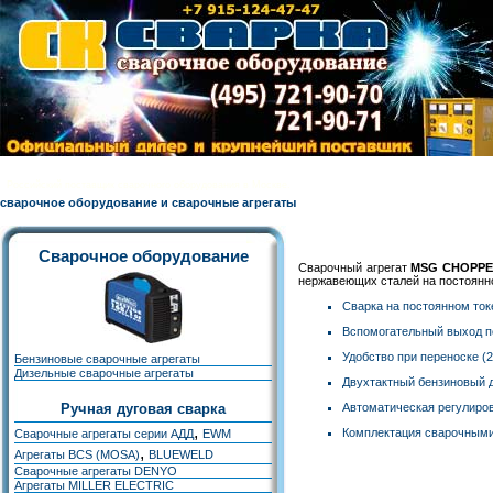
Российский поставщик сварочного оборудования в Москве.
сварочное оборудование и сварочные агрегаты
Сварочное оборудование
Cварочный агрегат
MSG CHOPP
нержавеющих сталей на постоянн
Сварка на постоянном ток
Вспомогательный выход по
Удобство при переноске (28
Бензиновые сварочные агрегаты
Дизельные сварочные агрегаты
Двухтактный бензиновый 
Ручная дуговая сварка
Автоматическая регулиров
,
Комплектация сварочным
Сварочные агрегаты серии АДД
EWM
,
Агрегаты BCS (MOSA)
BLUEWELD
Сварочные агрегаты DENYO
Агрегаты MILLER ELECTRIC