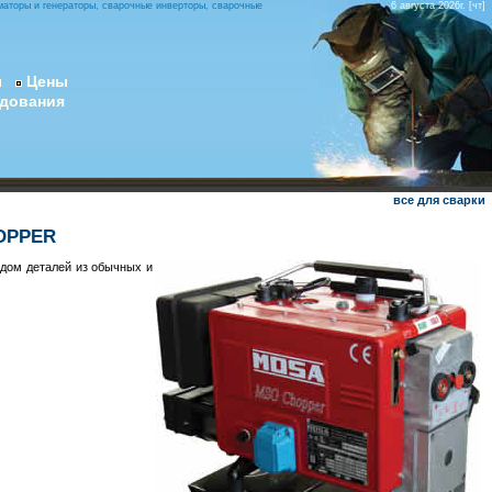
маторы и генераторы, сварочные инверторы, сварочные
6 августа 2026г. [чт]
ы
Цены
удования
все для сварки
HOPPER
дом деталей из обычных и