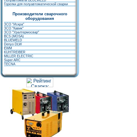
Полуавтоматы BLUEWELD
Горелки для полуавтоматической сварки
Производители сварочного
оборудования
ЗСО "Искра"
ЗСО "Кавик"
ЗСО "Уралтермосвар"
BCS (MOSA)
BLUEWELD
Denyo DLW
EWM
KUHTREIBER
MILLER ELECTRIC
Super ARC
TECNA