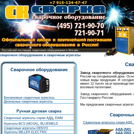
Российский поставщик сварочного оборудования в Москве.
сварочное оборудование и сварочные агрегаты
Сва
Сварочное оборудование
Завод сварочного оборудован
России на сегодняшний день. Осн
новые виды продукции. И сегодня
имеет 12 тысяч кв.м производств
восемью патентами.
Завод сварочного оборудования 
Бензиновые сварочные агрегаты
Госстандарту России.
Дизельные сварочные агрегаты
Мы предлагаем сварочные агрегат
Ручная дуговая сварка
Сварочные
,
Сварочные агрегаты серии АДД
EWM
,
Сварочные агрегаты серии АДД,
Агрегаты BCS (MOSA)
BLUEWELD
Сварочные агрегаты DENYO
АДД-2001
,
Агрегаты MILLER ELECTRIC
АДД-2003
,