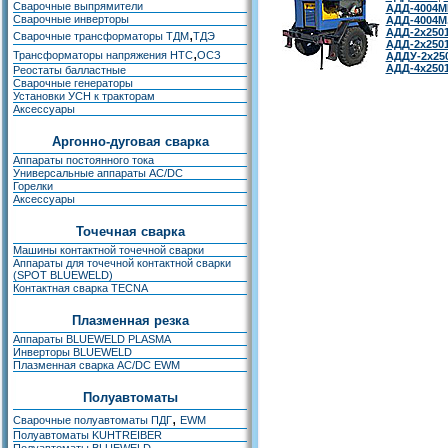
Сварочные выпрямители
АДД-4004М
Сварочные инверторы
АДД-4004М
,
АДД-2х2501
Сварочные трансформаторы ТДМ
ТДЭ
АДД-2х250
,
Трансформаторы напряжения НТС
ОСЗ
АДДУ-2х250
АДД-4х2501
Реостаты балластные
Сварочные генераторы
Установки УСН к тракторам
Аксессуары
Аргонно-дуговая сварка
Аппараты постоянного тока
Универсальные аппараты AC/DC
Горелки
Аксессуары
Точечная сварка
Машины контактной точечной сварки
Аппараты для точечной контактной сварки
(SPOT BLUEWELD)
Контактная сварка TECNA
Плазменная резка
Аппараты BLUEWELD PLASMA
Инверторы BLUEWELD
Плазменная сварка AC/DC EWM
Полуавтоматы
,
Сварочные полуавтоматы ПДГ
EWM
Полуавтоматы KUHTREIBER