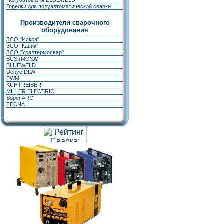
Полуавтоматы BLUEWELD
Горелки для полуавтоматической сварки
Производители сварочного
оборудования
ЗСО "Искра"
ЗСО "Кавик"
ЗСО "Уралтермосвар"
BCS (MOSA)
BLUEWELD
Denyo DLW
EWM
KUHTREIBER
MILLER ELECTRIC
Super ARC
TECNA