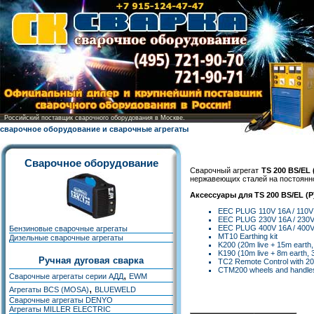
Российский поставщик сварочного оборудования в Москве.
сварочное оборудование и сварочные агрегаты
Сварочное оборудование
Cварочный агрегат
TS 200 BS/EL 
нержавеющих сталей на постоянн
Аксессуары для TS 200 BS/EL (P
EEC PLUG 110V 16A / 110V
EEC PLUG 230V 16A / 230
EEC PLUG 400V 16A / 400
Бензиновые сварочные агрегаты
MT10 Earthing kit
Дизельные сварочные агрегаты
K200 (20m live + 15m earth
K190 (10m live + 8m earth,
Ручная дуговая сварка
TC2 Remote Control with 2
CTM200 wheels and handle
,
Сварочные агрегаты серии АДД
EWM
,
Агрегаты BCS (MOSA)
BLUEWELD
Сварочные агрегаты DENYO
Агрегаты MILLER ELECTRIC