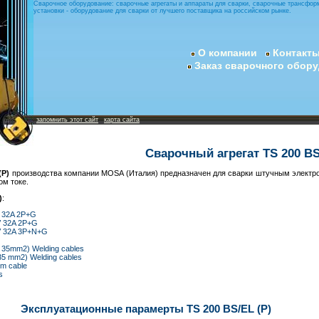
Сварочное оборудование: сварочные агрегаты и аппараты для сварки, сварочные трансфор
установки - оборудование для сварки от лучшего поставщика на российском рынке.
О компании
Контакт
Заказ сварочного обор
запомнить этот сайт
карта сайта
Сварочный агрегат TS 200 BS
(P)
производства компании MOSA (Италия) предназначен для сварки штучным электро
ом токе.
)
:
 32A 2P+G
V 32A 2P+G
V 32A 3P+N+G
, 35mm2) Welding cables
 35 mm2) Welding cables
0m cable
s
Эксплуатационные парамерты TS 200 BS/EL (P)