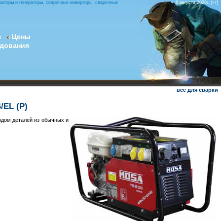
маторы и генераторы, сварочные инверторы, сварочные
6 августа 2026г. [чт]
ы
Цены
удования
все для сварки
/EL (P)
дом деталей из обычных и