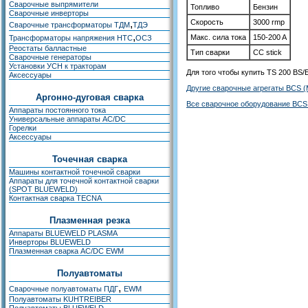
Сварочные выпрямители
Топливо
Бензин
Сварочные инверторы
,
Скорость
3000 rmp
Сварочные трансформаторы ТДМ
ТДЭ
,
Макс. сила тока
150-200 A
Трансформаторы напряжения НТС
ОСЗ
Реостаты балластные
Тип сварки
CC stick
Сварочные генераторы
Установки УСН к тракторам
Для того чтобы купить TS 200 BS/
Аксессуары
Другие сварочные агрегаты BCS 
Аргонно-дуговая сварка
Все сварочное оборудование BCS
Аппараты постоянного тока
Универсальные аппараты AC/DC
Горелки
Аксессуары
Точечная сварка
Машины контактной точечной сварки
Аппараты для точечной контактной сварки
(SPOT BLUEWELD)
Контактная сварка TECNA
Плазменная резка
Аппараты BLUEWELD PLASMA
Инверторы BLUEWELD
Плазменная сварка AC/DC EWM
Полуавтоматы
,
Сварочные полуавтоматы ПДГ
EWM
Полуавтоматы KUHTREIBER