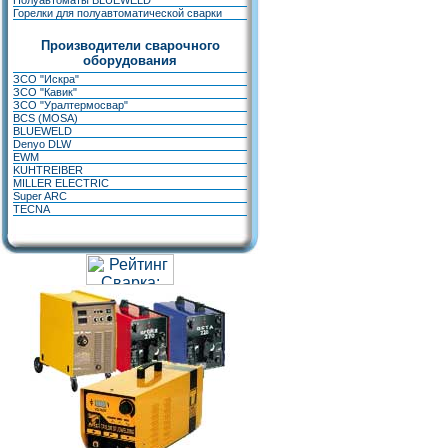
Полуавтоматы BLUEWELD
Горелки для полуавтоматической сварки
Производители сварочного
оборудования
ЗСО "Искра"
ЗСО "Кавик"
ЗСО "Уралтермосвар"
BCS (MOSA)
BLUEWELD
Denyo DLW
EWM
KUHTREIBER
MILLER ELECTRIC
Super ARC
TECNA