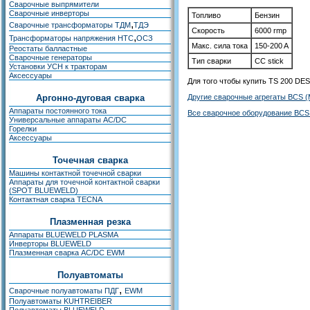
Сварочные выпрямители
Сварочные инверторы
Топливо
Бензин
,
Сварочные трансформаторы ТДМ
ТДЭ
Скорость
6000 rmp
,
Трансформаторы напряжения НТС
ОСЗ
Макс. сила тока
150-200 A
Реостаты балластные
Сварочные генераторы
Тип сварки
CC stick
Установки УСН к тракторам
Аксессуары
Для того чтобы купить TS 200 DE
Аргонно-дуговая сварка
Другие сварочные агрегаты BCS 
Аппараты постоянного тока
Все сварочное оборудование BCS
Универсальные аппараты AC/DC
Горелки
Аксессуары
Точечная сварка
Машины контактной точечной сварки
Аппараты для точечной контактной сварки
(SPOT BLUEWELD)
Контактная сварка TECNA
Плазменная резка
Аппараты BLUEWELD PLASMA
Инверторы BLUEWELD
Плазменная сварка AC/DC EWM
Полуавтоматы
,
Сварочные полуавтоматы ПДГ
EWM
Полуавтоматы KUHTREIBER