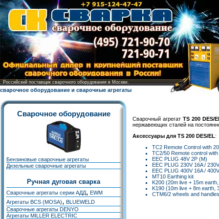
Российский поставщик сварочного оборудования в Москве.
сварочное оборудование и сварочные агрегаты
Сварочное оборудование
Cварочный агрегат
TS 200 DES/E
нержавеющих сталей на постоянн
Аксессуары для TS 200 DES/EL
:
TC2 Remote Control with 2
TC2/50 Remote control with
EEC PLUG 48V 2P (M)
Бензиновые сварочные агрегаты
EEC PLUG 230V 16A / 230
Дизельные сварочные агрегаты
EEC PLUG 400V 16A / 400
MT10 Earthing kit
Ручная дуговая сварка
K200 (20m live + 15m earth
K190 (10m live + 8m earth,
,
Сварочные агрегаты серии АДД
EWM
CTM6/2 wheels and handle
,
Агрегаты BCS (MOSA)
BLUEWELD
Сварочные агрегаты DENYO
Агрегаты MILLER ELECTRIC