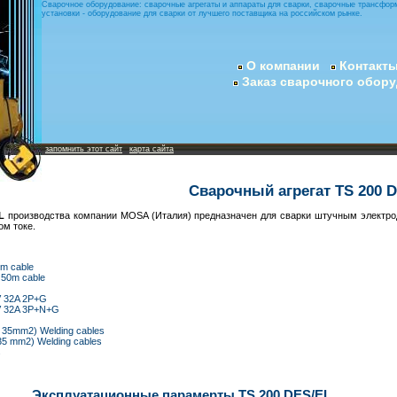
Сварочное оборудование: сварочные агрегаты и аппараты для сварки, сварочные трансфор
установки - оборудование для сварки от лучшего поставщика на российском рынке.
О компании
Контакт
Заказ сварочного обор
запомнить этот сайт
карта сайта
Сварочный агрегат TS 200 
L
производства компании MOSA (Италия) предназначен для сварки штучным электро
ом токе.
0m cable
 50m cable
V 32A 2P+G
V 32A 3P+N+G
, 35mm2) Welding cables
 35 mm2) Welding cables
s
Эксплуатационные парамерты TS 200 DES/EL