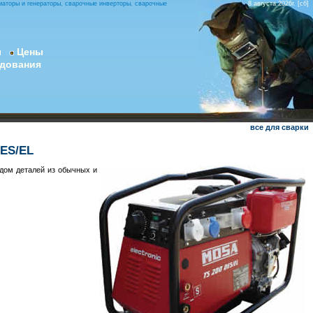
маторы и генераторы, сварочные инверторы, сварочные
8 августа 2026г. [сб]
ы
Цены
удования
все для сварки
DES/EL
дом деталей из обычных и