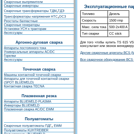
Сварочные выпрямители
Сварочные инверторы
Эксплуатационные пар
,
Сварочные трансформаторы ТДМ
ТДЭ
Топливо
Дизель
,
Трансформаторы напряжения НТС
ОСЗ
Скорость
1500 rmp
Реостаты балластные
Сварочные генераторы
Макс. сила тока
500-2x400 A
Установки УСН к тракторам
Аксессуары
Тип сварки
CC stick
Аргонно-дуговая сварка
Для того чтобы купить TS 615 V
консультант или звонок менеджеру
Аппараты постоянного тока
Универсальные аппараты AC/DC
Другие сварочные агрегаты BCS (
Горелки
Аксессуары
Все сварочное оборудование BCS
Точечная сварка
Машины контактной точечной сварки
Аппараты для точечной контактной сварки
(SPOT BLUEWELD)
Контактная сварка TECNA
Плазменная резка
Аппараты BLUEWELD PLASMA
Инверторы BLUEWELD
Плазменная сварка AC/DC EWM
Полуавтоматы
,
Сварочные полуавтоматы ПДГ
EWM
Полуавтоматы KUHTREIBER