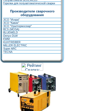
Полуавтоматы BLUEWELD
Горелки для полуавтоматической сварки
Производители сварочного
оборудования
ЗСО "Искра"
ЗСО "Кавик"
ЗСО "Уралтермосвар"
BCS (MOSA)
BLUEWELD
Denyo DLW
EWM
KUHTREIBER
MILLER ELECTRIC
Super ARC
TECNA