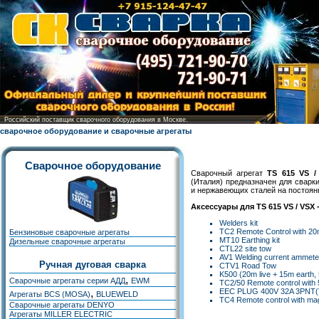
Российский поставщик сварочного оборудования в Москве.
сварочное оборудование и сварочные агрегаты
Сварочное оборудование
Cварочный агрегат
TS 615 VS /
(Италия) предназначен для сварк
и нержавеющих сталей на постоян
Аксессуары для TS 615 VS / VSX 
Welders kit
TC2 Remote Control with 20
Бензиновые сварочные агрегаты
MT10 Earthing kit
Дизельные сварочные агрегаты
CTL22 site tow
AV1 Welding current ammeter
Ручная дуговая сварка
CTV1 Road Tow
K500 (20m live + 15m earth
,
Сварочные агрегаты серии АДД
EWM
TC2/50 Remote control with
,
EEC PLUG 400V 32A 3PNT(
Агрегаты BCS (MOSA)
BLUEWELD
TC4 Remote control with ma
Сварочные агрегаты DENYO
Агрегаты MILLER ELECTRIC