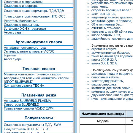
Сварочные выпрямители
устройство отключения при
Сварочные инверторы
вольтметр,
,
скорость вращения вала 15
Сварочные трансформаторы ТДМ
ТДЭ
электростартер,
,
Трансформаторы напряжения НТС
ОСЗ
индикатор низкого давлени
Реостаты балластные
указатель уровня топлива,
60 л топливный бак,
Сварочные генераторы
счетчик моточасов,
Установки УСН к тракторам
уровень шума 69 дБ на рас
Аксессуары
класс защиты IP23,
аварийное отключение дви
Аргонно-дуговая сварка
В комплект поставки сваро
Аппараты постоянного тока
агрегат в кожухе,
Универсальные аппараты AC/DC
аккумуляторная батарея,
Горелки
токосъемники для подключ
Аксессуары
вилка 220 В 32 А,
вилка 380 В 32 А.
Точечная сварка
По специальному заказу д
механизм подачи сварочно
Машины контактной точечной сварки
сварочный кабель,
Аппараты для точечной контактной сварки
электрододержатель,
(SPOT BLUEWELD)
маска сварщика,
Контактная сварка TECNA
комплект для заземления,
комплект из двух колес и 
Плазменная резка
двухколесное шасси для т
пульт дистанционного упра
Аппараты BLUEWELD PLASMA
Инверторы BLUEWELD
Плазменная сварка AC/DC EWM
Наименование параметра
Полуавтоматы
Модель
,
Сварочные полуавтоматы ПДГ
EWM
Полуавтоматы KUHTREIBER