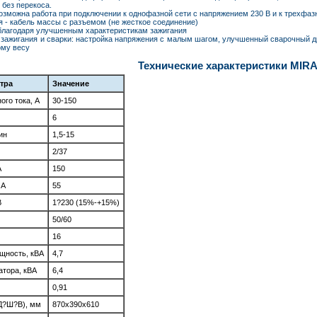
без перекоса.
возможна работа при подключении к однофазной сети с напряжением 230 В и к трехфаз
я - кабель массы с разъемом (не жесткое соединение)
 благодаря улучшенным характеристикам зажигания
 зажигания и сварки: настройка напряжения с малым шагом, улучшенный сварочный д
ому весу
Технические характеристики MIRA
тра
Значение
ого тока, А
30-150
6
ин
1,5-15
2/37
А
150
 А
55
В
1?230 (15%-+15%)
50/60
16
щность, кВА
4,7
тора, кВА
6,4
0,91
(Д?Ш?В), мм
870x390x610