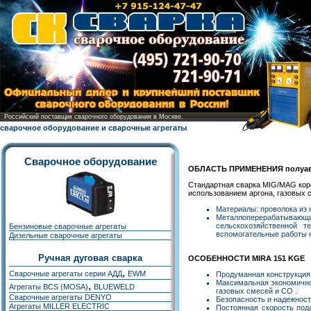
Российский поставщик сварочного оборудования в Москве.
сварочное оборудование и сварочные агрегаты
Сварочное оборудование
ОБЛАСТЬ ПРИМЕНЕНИЯ полуавт
Стандартная сварка MIG/MAG коро
использованием аргона, газовых 
Материалы: проволока из 
Металлоперерабатывающи
сельскохозяйственной т
Бензиновые сварочные агрегаты
вспомогательные работы 
Дизельные сварочные агрегаты
Ручная дуговая сварка
ОСОБЕННОСТИ MIRA 151 KGE
,
Сварочные агрегаты серии АДД
EWM
Продуманная конструкция
Максимальная экономичнос
,
Агрегаты BCS (MOSA)
BLUEWELD
газовых смесей и CO .
Сварочные агрегаты DENYO
Безопасность и надежност
Агрегаты MILLER ELECTRIC
Постоянная скорость под