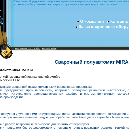
Сварочное оборудование: сварочные агрегаты и аппараты для сварки, сварочные трансфор
установки - оборудование для сварки от лучшего поставщика на российском рынке.
О компании
Контакт
Заказ сварочного обор
запомнить этот сайт
карта сайта
Сварочный полуавтомат MIRA
омата MIRA 151 KGE
ткой, смешанной или капельной дугой с
смесей и CO2
низколегированной стали, сплошные и порошковые проволоки
е предприятия, промышленность, например, заводские ремонтные мастерские, 
ехники, изготовление распределительных шкафов и систем вентиляции, металл
на производстве
 корпуса с улучшенными воздуховодами, повышающими интенсивность охлаждения и
ть при минимизации последующей обработке швов благодаря сварке без брызг в зоне 
ь в работе встроенные термореле для защиты от перегрузок
ачи проволоки без ее деформации с помощью точных подающих роликов, тонкой на