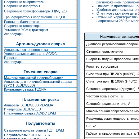
Сварочные выпрямители
расположением проволоки 
Сварочные инверторы
Гибкость в применении - 
Удобство для пользовател
,
Сварочные трансформаторы ТДМ
ТДЭ
Отличное зажигание дуги
,
Трансформаторы напряжения НТС
ОСЗ
Отличные характеристики
напряжением 230 В и мал
Реостаты балластные
Сварочные генераторы
Установки УСН к тракторам
Аксессуары
Наименование параме
Аргонно-дуговая сварка
Диапазон регулирования сварочн
Аппараты постоянного тока
Ступени переключения
Универсальные аппараты AC/DC
Горелки
Скорость подачи проволоки, м/м
Аксессуары
Количество роликов
Точечная сварка
Сила тока при ПВ 20% (t=40°С), 
Машины контактной точечной сварки
Сила тока при ПВ 100% (t=40°С),
Аппараты для точечной контактной сварки
(SPOT BLUEWELD)
Сетевое напряжение (допуски), 
Контактная сварка TECNA
Частота тока в сети, Гц
Плазменная резка
Сетевой предохранитель, А
Аппараты BLUEWELD PLASMA
Инверторы BLUEWELD
Максимальная потребляемая мо
Плазменная сварка AC/DC EWM
Рекомендуемая мощность генера
Полуавтоматы
COS?
,
Сварочные полуавтоматы ПДГ
EWM
Габариты сварочного аппарата 
Полуавтоматы KUHTREIBER