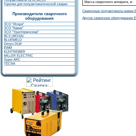
Полуавтоматы BLUEWELD
Масса сварочного аппарата, кг
Горелки для полуавтоматической сварки
Сварочные полуавтоматы марки 
Производители сварочного
оборудования
Другое сварочное оборудование 
ЗСО "Искра"
ЗСО "Кавик"
ЗСО "Уралтермосвар"
BCS (MOSA)
BLUEWELD
Denyo DLW
EWM
KUHTREIBER
MILLER ELECTRIC
Super ARC
TECNA