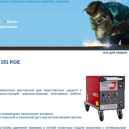
маторы и генераторы, сварочные инверторы, сварочные
6 августа 2026г. [чт]
ы
Цены
удования
все для сварки
 151 KGE
ремонтные мастерские для транспортных средств и
оконструкций, машиностроение, монтажные работы,
 снижающими загрязнение аппарата
короткой и капельной дуги при использовании аргона,
стройки давления прижима и точной геометрии подачи проволоки с оптимальным